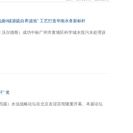
氮曲0碳源硫自养滤池” 工艺打造华南水务新标杆
 沃尔德斯）成功中标广州市黄埔区科学城水投污水处理设
” 奖
6（第二十四届）水业战略论坛在北京友谊宾馆隆重开幕。本届论坛