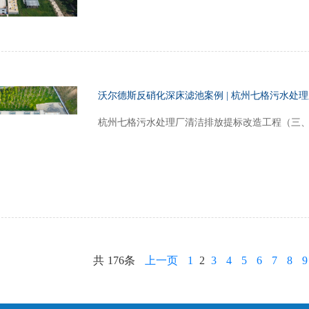
沃尔德斯反硝化深床滤池案例 | 杭州七格污水处
杭州七格污水处理厂清洁排放提标改造工程（三、
共
176条
上一页
1
2
3
4
5
6
7
8
9