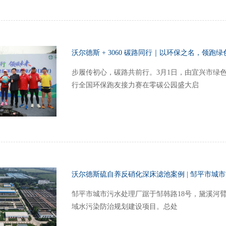
沃尔德斯 + 3060 碳路同行｜以环保之名，领跑
步履传初心，碳路共前行。3月1日，由宜兴市绿色
行全国环保跑友接力赛在零碳公园盛大启
沃尔德斯硫自养反硝化深床滤池案例 | 邹平市城
邹平市城市污水处理厂踞于邹韩路18号，黛溪河
域水污染防治规划建设项目。总处