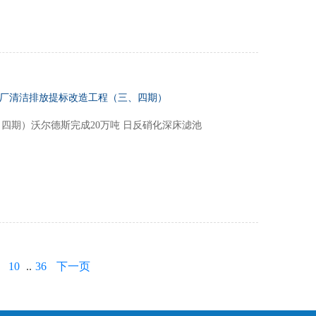
理厂清洁排放提标改造工程（三、四期）
四期）沃尔德斯完成20万吨 日反硝化深床滤池
10
..
36
下一页