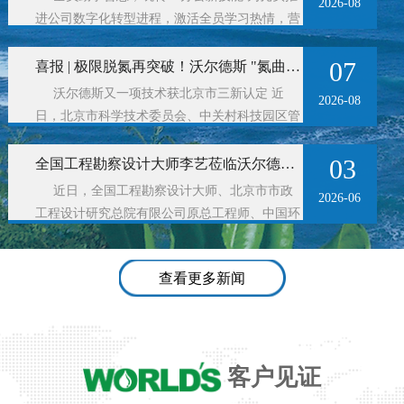
2026-08
进公司数字化转型进程，激活全员学习热情，营
造主动突破、创新实干的企业氛围。8月4日下
午， ...
07
喜报 | 极限脱氮再突破！沃尔德斯 "氮曲智核" 入选北京市新技术新产品新服务名单
沃尔德斯又一项技术获北京市三新认定 近
2026-08
日，北京市科学技术委员会、中关村科技园区管
理委员会公示了 "北京市新技术新产品新服务
（总 ...
03
全国工程勘察设计大师李艺莅临沃尔德斯交流指导
近日，全国工程勘察设计大师、北京市市政
2026-06
工程设计研究总院有限公司原总工程师、中国环
保机械行业协会水分会副主任委员李艺，中国环
保 ...
查看更多新闻
客户见证