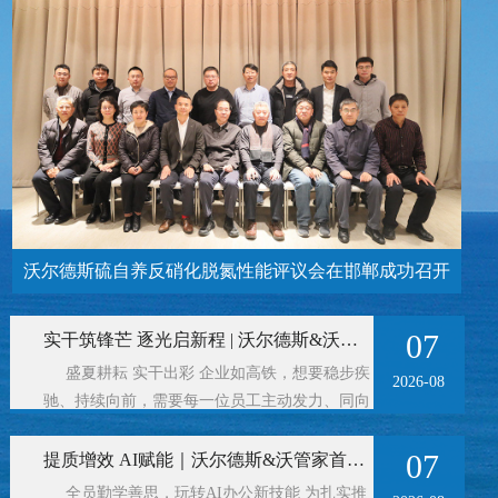
沃尔德斯硫自养反硝化脱氮性能评议会在邯郸成功召开
07
实干筑锋芒 逐光启新程 | 沃尔德斯&沃管家“人人都是高铁车厢”评选活动圆满落幕
盛夏耕耘 实干出彩 企业如高铁，想要稳步疾
2026-08
驰、持续向前，需要每一位员工主动发力、同向
奔赴。 为持续激活团队活力、弘扬岗位担 ...
07
提质增效 AI赋能｜沃尔德斯&沃管家首届AI工具员工分享大赛圆满落幕
全员勤学善思，玩转AI办公新技能 为扎实推